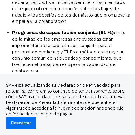
departamentos. Esta iniciativa permite a los miembros
del equipo obtener información sobre los flujos de
trabajo y los desafíos de los demás, lo que promueve la
empatía y la colaboración.
Programas de capacitación conjunta (51 %):
más
de la mitad de las empresas entrevistadas están
implementando la capacitación conjunta para el
personal de marketing y TI. Este método construye un
conjunto común de habilidades y conocimiento, que
favorecen el trabajo en equipo y la capacidad de
colaboración.
Énfasis del liderazgo en la colaboración (79 %):
el
SAP está actualizando su Declaración de Privacidad para
liderazgo desempeña un papel fundamental en el
reflejar su compromiso continuo de ser transparente sobre
fomento de esta sinergia. Al resaltar la importancia de la
cómo SAP usa los datos personales de usted. Lea la nueva
unidad entre marketing y TI, la dirección garantiza que
Declaración de Privacidad ahora antes de que entre en
los esfuerzos de colaboración sean prioritarios y
vigor. Puede acceder a la nueva declaración haciendo clic
enraizados en la cultura de la empresa.
en Privacidad en el pie de página.
Descartar
Coordinación y ejecución omnicanal