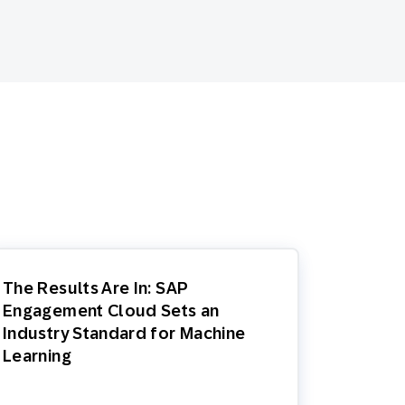
SMS
Móvil
Centro de
En tienda física
Contacto
The Results Are In: SAP
Engagement Cloud Sets an
Industry Standard for Machine
Learning