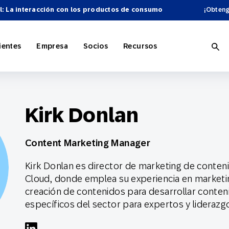
l: La interacción con los productos de consumo
¡Obteng
ientes
Empresa
Socios
Recursos
Kirk Donlan
 con IA
minorista
e SAP Engagement Cloud
o de socios
ón general
Personalización
Comercio electrónico
SAP Engagement Cloud + SAP
Convertirse en socio
Blog
Content Marketing Manager
ación del marketing
ostelería
nes publicitarias
os
Marketing omnicanal
Deportes y entretenimiento
Contáctenos
Integraciones SAP
SAP Engagement Cloud Festival
Kirk Donlan es director de marketing de cont
Cloud, donde emplea su experiencia en marketing
s y tácticas
Fidelización de clientes
creación de contenidos para desarrollar conten
específicos del sector para expertos y liderazg
cnológicos
Hágase So