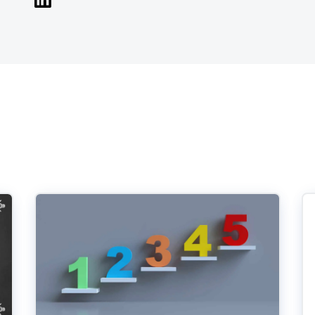
Web
Digital Ads
Mensajería
e Wallet
Correo directo
conversacional