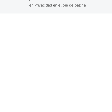
en Privacidad en el pie de página.
Attribution: The Missing Link
Between Marketing Performance
and Business Results
May 28, 2020