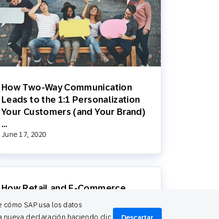
How Two-Way Communication
Leads to the 1:1 Personalization
Your Customers (and Your Brand)
…
June 17, 2020
How Retail and E-Commerce
Brands are Finding New
re cómo SAP usa los datos
Opportunities in Their Data Sets
a nueva declaración haciendo clic
Descartar