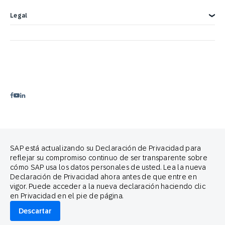
SAP Engagement Cloud Festival
Legal
Product Release
Legal Notice
Privacidad
Terms of Use
Declaración sobre cookies
Preferencias de cookies
Política Anti-spam
Contáctenos
Brand Guide
Copyright
Trademark
Aviso legal
Proud partners of
SAP está actualizando su Declaración de Privacidad para
reflejar su compromiso continuo de ser transparente sobre
cómo SAP usa los datos personales de usted. Lea la nueva
Declaración de Privacidad ahora antes de que entre en
vigor. Puede acceder a la nueva declaración haciendo clic
en Privacidad en el pie de página.
© 2026 SAP Engagement Cloud. All rights reserved.
Descartar