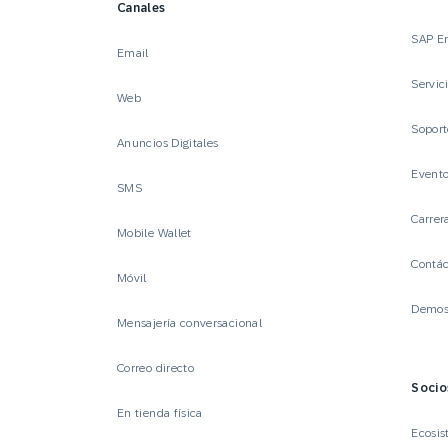
Canales
SAP E
Email
Servic
Web
Sopor
Anuncios Digitales
Event
SMS
Carrer
Mobile Wallet
Contá
Móvil
Demost
Mensajería conversacional
Correo directo
Socio
En tienda física
Ecosis