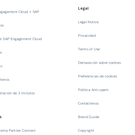
Legal
ngagement Cloud + SAP
Legal Notice
ios
Privacidad
te SAP Engagement Cloud
Terms of Use
os
Declaración sobre cookies
as
Preferencias de cookies
ctenos
Política Anti-spam
ración de 3 minutos
Contáctenos
s
Brand Guide
tema Partner Connect
Copyright