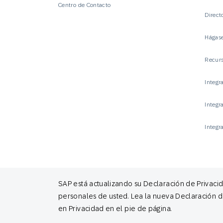
Centro de Contacto
Direct
Hágase
Recurs
Integr
Integr
Integr
SAP está actualizando su Declaración de Privaci
© 2026 SAP Engagement Cloud. All rights reserved.
personales de usted. Lea la nueva Declaración d
en Privacidad en el pie de página.