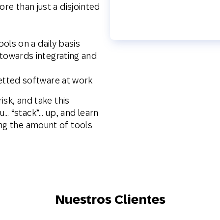
ore than just a disjointed
Web
Digital Ads
Mensajería
ols on a daily basis
e Wallet
Correo directo
conversacional
owards integrating and
tted software at work
isk, and take this
… “stack”… up, and learn
ing the amount of tools
Nuestros Clientes