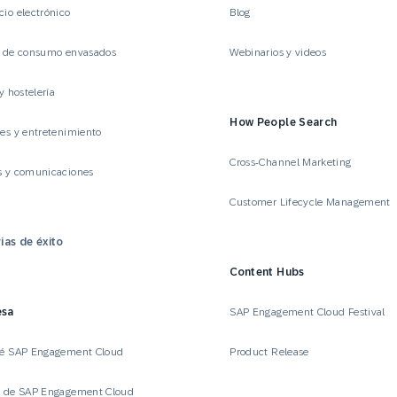
io electrónico
Blog
s de consumo envasados
Webinarios y videos
y hostelería
How People Search
es y entretenimiento
Cross-Channel Marketing
s y comunicaciones
Customer Lifecycle Management
ias de éxito
Content Hubs
esa
SAP Engagement Cloud Festival
ué SAP Engagement Cloud
Product Release
a de SAP Engagement Cloud