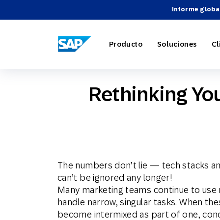
Informe globa
SAP ENGAGEMENT CLOUD
Producto
Soluciones
Cl
Rethinking Yo
Marketing
Comercio 
Acerca d
Directori
Descripci
Automatiz
Viajes y h
Carreras
Integracio
Webinari
The numbers don’t lie — tech stacks and
Estrategia
can’t be ignored any longer!
Many marketing teams continue to use m
handle narrow, singular tasks. When thes
Socios Te
become intermixed as part of one, co