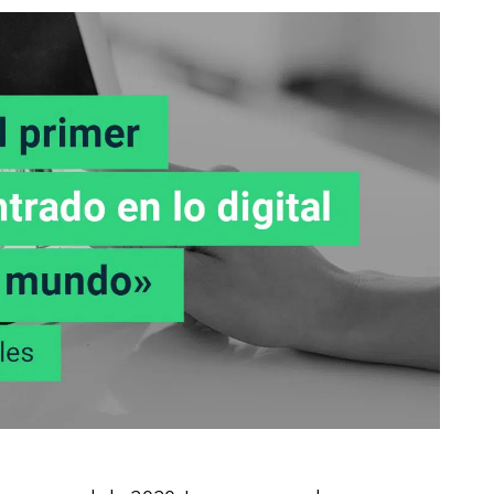
Web
Digital Ads
Mensajería
e Wallet
Correo directo
conversacional