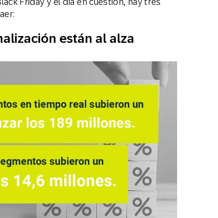
ack Friday y el día en cuestión, hay tres
aer:
nalización están al alza