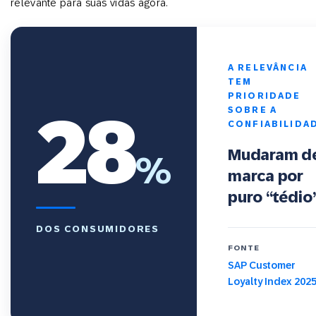
relevante para suas vidas agora.
A RELEVÂNCIA
TEM
PRIORIDADE
28
SOBRE A
CONFIABILIDA
Mudaram d
%
marca por
puro “tédio”
DOS CONSUMIDORES
FONTE
SAP Customer
Loyalty Index 202