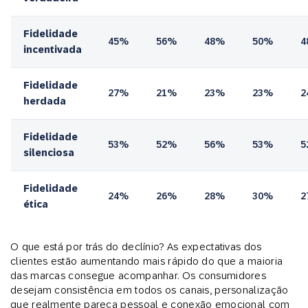
Fidelidade
45%
56%
48%
50%
4
incentivada
Fidelidade
27%
21%
23%
23%
2
herdada
Fidelidade
53%
52%
56%
53%
5
silenciosa
Fidelidade
24%
26%
28%
30%
2
ética
O que está por trás do declínio? As expectativas dos
clientes estão aumentando mais rápido do que a maioria
das marcas consegue acompanhar. Os consumidores
desejam consistência em todos os canais, personalização
que realmente pareça pessoal e conexão emocional com