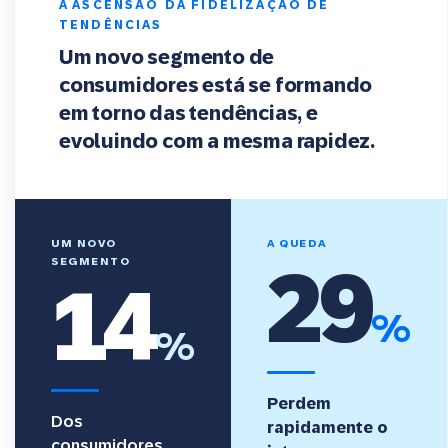
A ASCENSÃO DA FIDELIZAÇÃO DE
TENDÊNCIAS
Um novo segmento de
consumidores está se formando
em torno
das tendências, e
evoluindo com a mesma rapidez.
UM NOVO
A QUEDA
29
SEGMENTO
14
%
%
Perdem
Dos
rapidamente o
consumidores