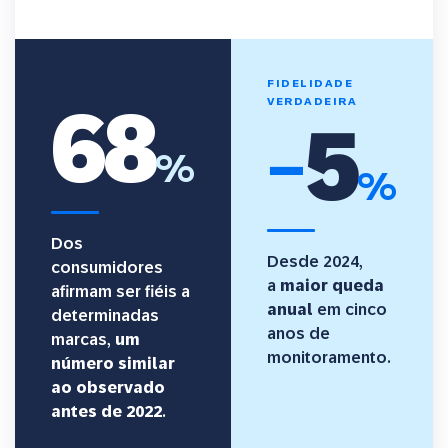
FIDELIDADE
68
VERDADEIRA
5
−
%
%
Dos
Desde 2024,
consumidores
a
maior queda
afirmam ser fiéis a
anual
em cinco
determinadas
anos de
marcas,
um
monitoramento.
número similar
ao observado
antes de 2022
.