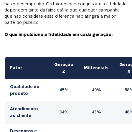
baixo desempenho. Os fatores que conquistam a fidelidade
dependem tanto da faixa etária que qualquer campanha
que não considere essa diferença não atingirá a maior
parte do público.
O que impulsiona a fidelidade em cada geração:
Geração
Gera
Fator
Millennials
Z
X
Qualidade do
45%
49%
58
produto
Atendimento
34%
43%
48
ao cliente
Descontos e