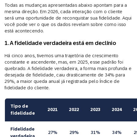
Todas as mudanças apresentadas abaixo apontam para a
mesma direção. Em 2026, cada interação com o cliente
será uma oportunidade de reconquistar sua fidelidade. Aqui
você pode ver o que os dados revelam sobre como isso
está acontecendo.
1. A fidelidade verdadeira está em declínio
Há cinco anos, tivemos uma trajetória de crescimento
constante e ascendente, mas, em 2025, esse padrão foi
quebrado. A fidelidade verdadeira, a forma mais profunda e
desejada de fidelidade, caiu drasticamente de 34% para
29%, a maior queda anual já registrada pelo Índice de
fidelidade do cliente.
Tipo de
2021
2022
2023
2024
2
fidelidade
Fidelidade
27%
29%
31%
34%
2
verdadeira