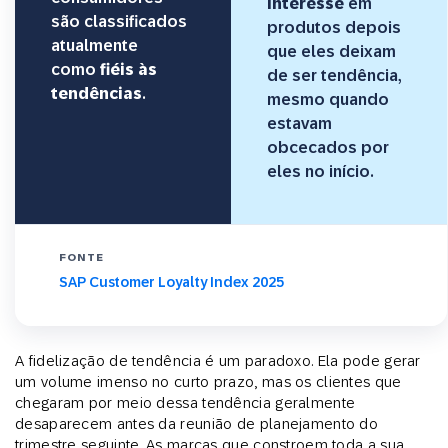
interesse
em
são classificados
produtos depois
atualmente
que eles deixam
como
fiéis às
de ser tendência,
tendências
.
mesmo quando
estavam
obcecados por
eles no início.
FONTE
SAP Customer Loyalty Index 2025
A fidelização de tendência é um paradoxo. Ela pode gerar
um volume imenso no curto prazo, mas os clientes que
chegaram por meio dessa tendência geralmente
desaparecem antes da reunião de planejamento do
trimestre seguinte. As marcas que constroem toda a sua