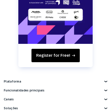
Register for Free!
Plataforma
Explore Platform
Funcionalidades principais
Marketing com IA
Canais
Personalização
Dados de clientes
E-mail
Soluções
Automação de Marketing
Web