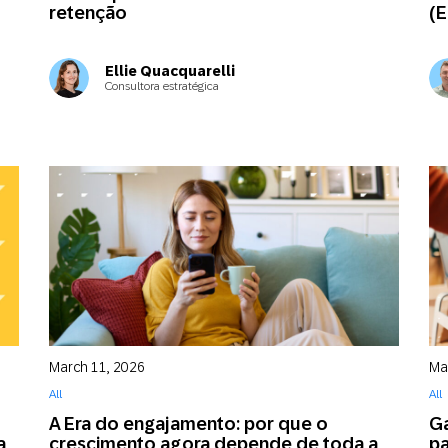
retenção
(E
Ellie Quacquarelli
Consultora estratégica
March 11, 2026
Ma
All
All
A Era do engajamento: por que o
Ga
a
crescimento agora depende de toda a
pa