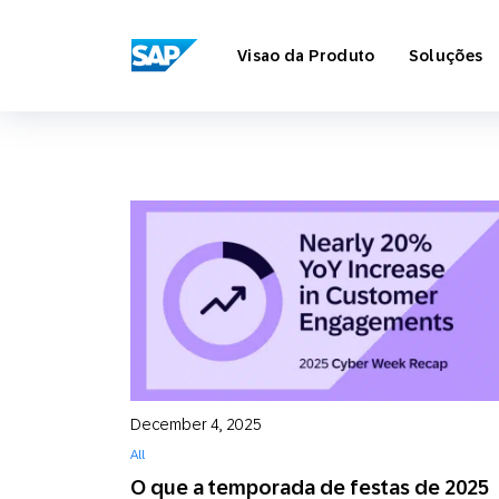
SAP ENGAGEMENT CLOUD
Visao da Produto
Soluções
Marketing
Varejo
Sobre a 
Diretório
Relatório
Automaçã
Viagem e 
Carrers
Integraçõ
Estratégia
December 4, 2025
All
O que a temporada de festas de 2025
E-mai