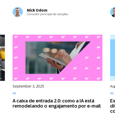
Nick Odom
Consultor principal de soluções
September 3, 2025
Au
All
All
A caixa de entrada 2.0: como a IA está
Es
remodelando o engajamento por e-mail
di
co