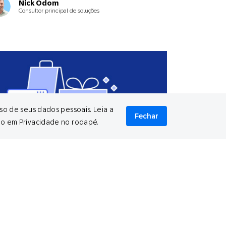
Nick Odom
Consultor principal de soluções
so de seus dados pessoais. Leia a
Fechar
do em Privacidade no rodapé.
cember 4, 2024
sumo da Black Friday 2024: os
riados se tornaram móveis (e
mnichannel)
Virginia Sanders