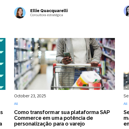
Ellie Quacquarelli
Consultora estratégica
October 23, 2025
Se
All
All
as
Como transformar sua plataforma SAP
Se
Commerce em uma potência de
m
a
personalização para o varejo
e