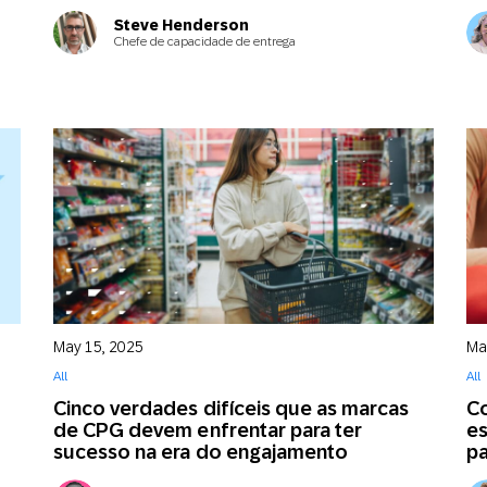
Steve Henderson
Chefe de capacidade de entrega
May 15, 2025
Ma
All
All
Cinco verdades difíceis que as marcas
Co
de CPG devem enfrentar para ter
es
sucesso na era do engajamento
pa