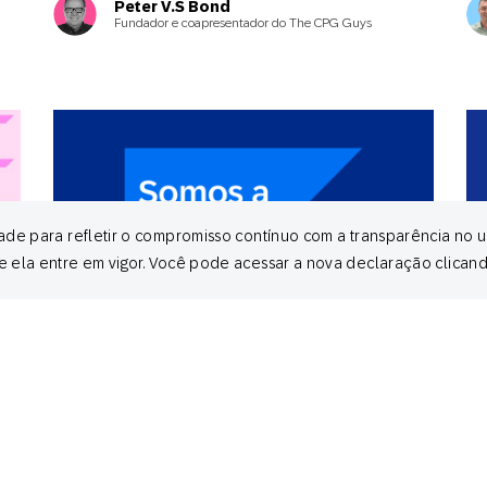
Peter V.S Bond
Fundador e coapresentador do The CPG Guys
ade para refletir o compromisso contínuo com a transparência no u
e ela entre em vigor. Você pode acessar a nova declaração clican
January 16, 2025
De
All
All
Agora somos SAP Engagement Cloud
Re
fe
o
Sara Richter