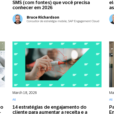
SMS (com fontes) que você precisa
el
conhecer em 2026
as
ativo
Mensagens
Mala direta
Bruce Richardson
l
conversacionais
Consultor de estratégia mobile, SAP Engagement Cloud
March 18, 2026
Ma
All
All
to
14 estratégias de engajamento do
Pa
-
cliente para aumentar a receita e a
E